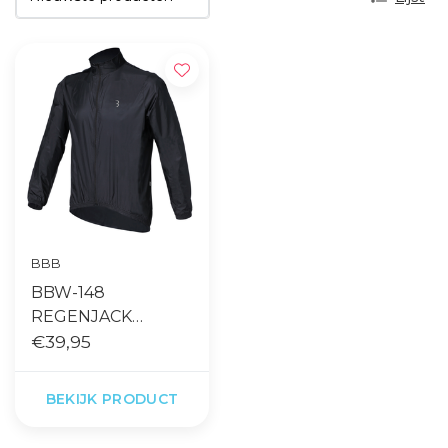
BBB
BBW-148
REGENJACK
BASESHIELD
€39,95
ZWART
BEKIJK PRODUCT