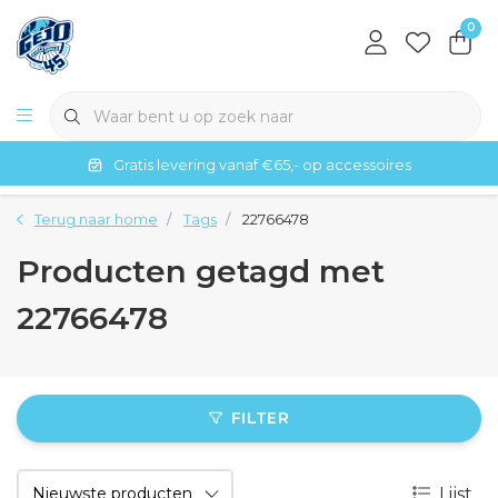
0
Gratis levering vanaf €65,- op accessoires
Terug naar home
Tags
22766478
Producten getagd met
22766478
FILTER
Lijst