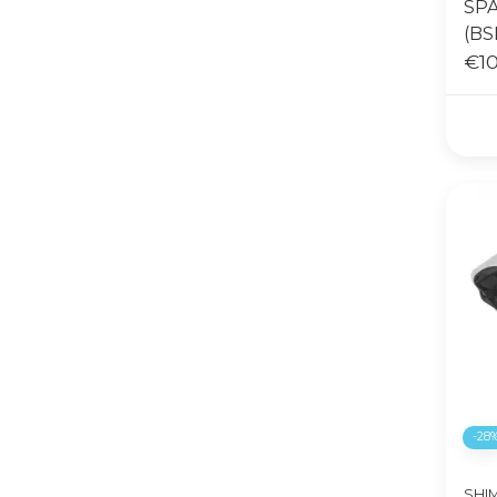
SP
(BS
€10
-28
SHI