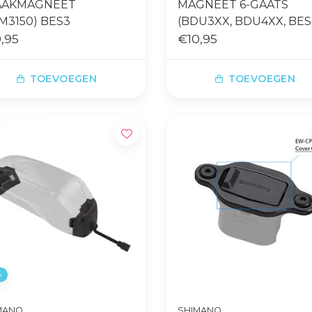
AAKMAGNEET
MAGNEET 6-GAATS
M3150) BES3
(BDU3XX, BDU4XX, BES
,95
€10,95
TOEVOEGEN
TOEVOEGEN
%
MANO
SHIMANO