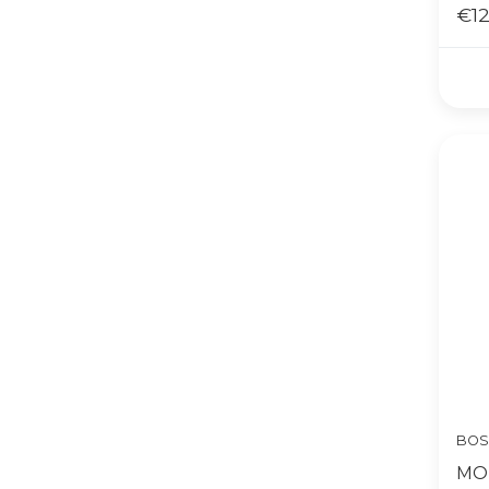
BE
€12
BOS
MO