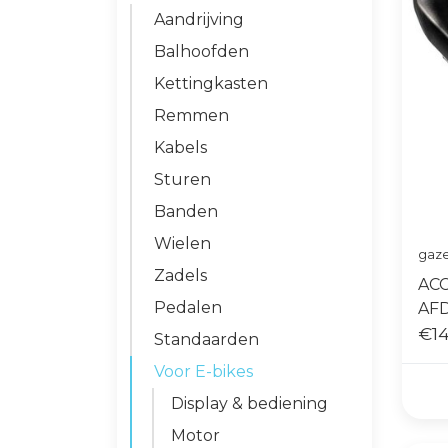
Aandrijving
Balhoofden
Kettingkasten
Remmen
Kabels
Sturen
Banden
Wielen
gaze
Zadels
ACC
Pedalen
AF
AV
€14
Standaarden
Voor E-bikes
Display & bediening
Motor