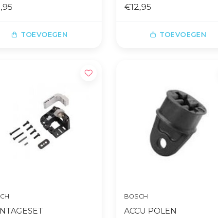
S3
,95
VERTICAL ACCELL
€12,95
TOEVOEGEN
TOEVOEGEN
CH
BOSCH
NTAGESET
ACCU POLEN