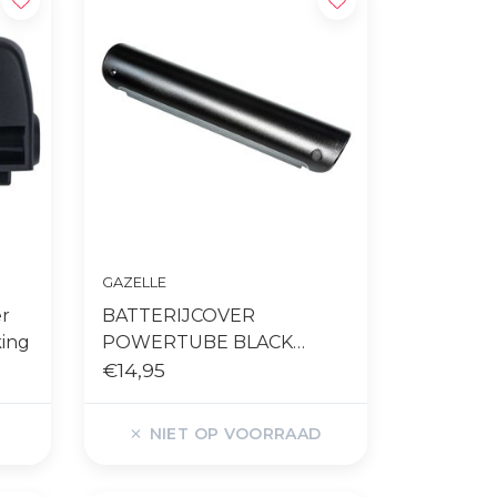
GAZELLE
er
BATTERIJCOVER
king
POWERTUBE BLACK
GRENOBLE BES3
€14,95
NIET OP VOORRAAD