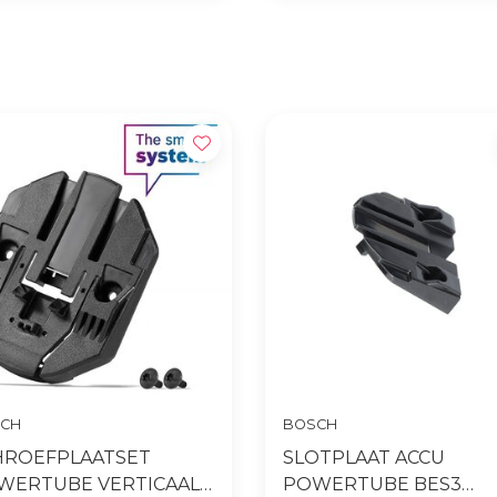
Gratis levering vanaf €65,- op
Snelle levering
accessoires
CH
BOSCH
HROEFPLAATSET
SLOTPLAAT ACCU
WERTUBE VERTICAAL
POWERTUBE BES3