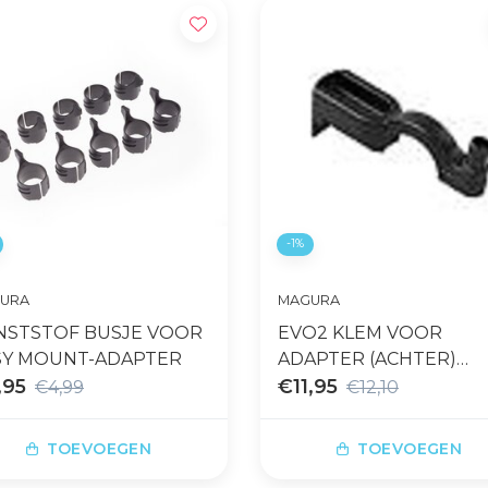
-1%
URA
MAGURA
NSTSTOF BUSJE VOOR
EVO2 KLEM VOOR
SY MOUNT-ADAPTER
ADAPTER (ACHTER)
,95
MOUNT
€11,95
€4,99
€12,10
TOEVOEGEN
TOEVOEGEN