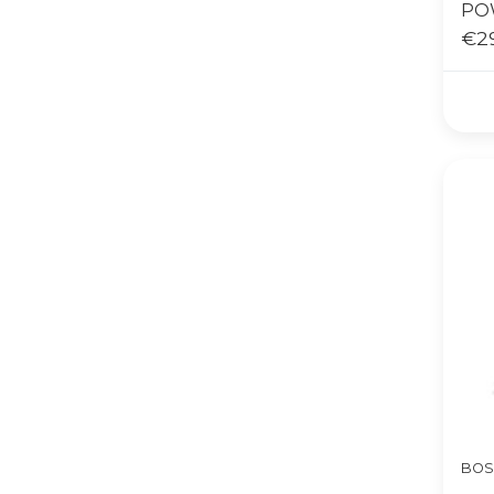
PO
SLO
€2
BOS