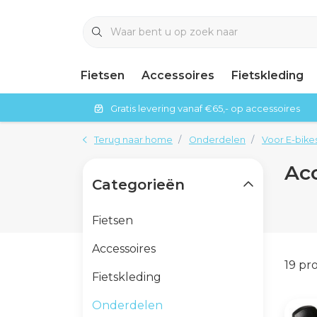
Fietsen
Accessoires
Fietskleding
Gratis levering vanaf €65,- op accessoires
Terug naar home
Onderdelen
Voor E-bike
Ac
Categorieën
Fietsen
Accessoires
19 pr
Fietskleding
Onderdelen