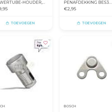
WERTUBE-HOUDER,
PENAFDEKKING BES3
TZIJDE BES 2
9,95
SMART SYSTEM
€2,95
TOEVOEGEN
TOEVOEGEN
CH
BOSCH