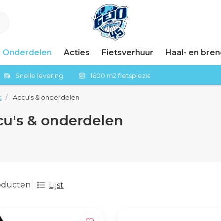
Onderdelen
Acties
Fietsverhuur
Haal- en bre
Snelle levering
1600 m2 fietsplezier in Tiel
s
Accu's & onderdelen
cu's & onderdelen
oducten
Lijst