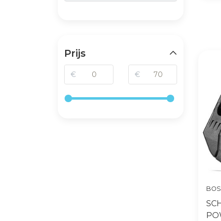
Prijs
€
€
BOS
SC
PO