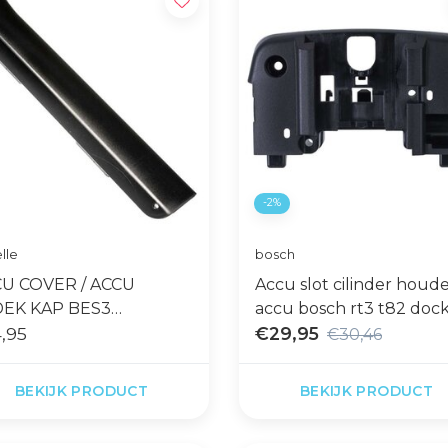
-2%
lle
bosch
U COVER / ACCU
Accu slot cilinder houd
DEK KAP BES3
accu bosch rt3 t82 doc
IGNON
,95
€29,95
€30,46
BEKIJK PRODUCT
BEKIJK PRODUCT