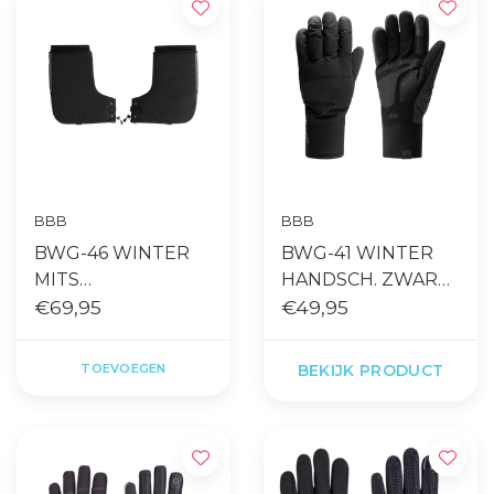
BBB
BBB
BWG-46 WINTER
BWG-41 WINTER
MITS
HANDSCH. ZWART
SUBZEROSHELL
€69,95
PUFFERSHIELD
€49,95
UNI ZWART
WATERPROOF
TOEVOEGEN
BEKIJK PRODUCT