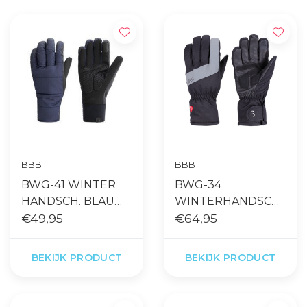
BBB
BBB
BWG-41 WINTER
BWG-34
HANDSCH. BLAUW
WINTERHANDSCH
PUFFERSHIELD
€49,95
OENEN SUBZERO
€64,95
WATERPROOF
FULL FINGERS
BEKIJK PRODUCT
BEKIJK PRODUCT