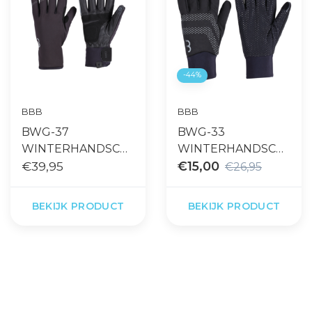
-44%
BBB
BBB
BWG-37
BWG-33
WINTERHANDSCH
WINTERHANDSCH
OENEN
€39,95
OENEN
€15,00
€26,95
COLDSHIELD
RACESHIELD WB
ZWART
2.0 ZWART
BEKIJK PRODUCT
BEKIJK PRODUCT
Gratis levering vanaf €65,- op
Snelle levering
accessoires