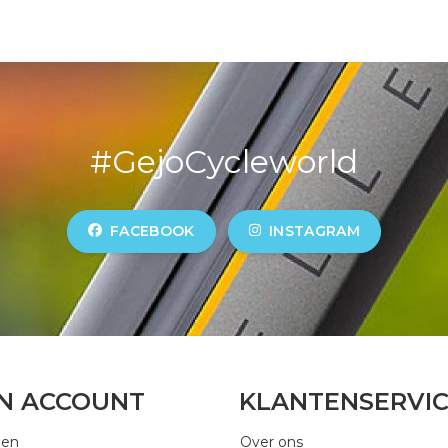
#GejoCycleworld
FACEBOOK
INSTAGRAM
JN ACCOUNT
KLANTENSERVI
gen
Over ons