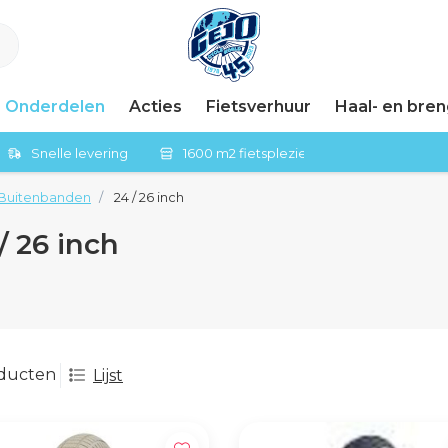
Onderdelen
Acties
Fietsverhuur
Haal- en bre
Snelle levering
1600 m2 fietsplezier in Tiel
Buitenbanden
24 / 26 inch
/ 26 inch
oducten
Lijst