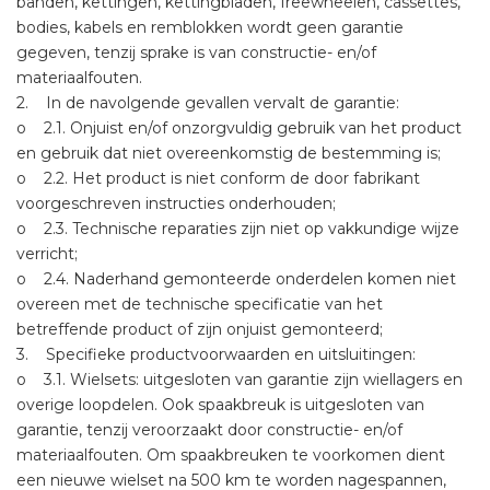
banden, kettingen, kettingbladen, freewheelen, cassettes,
bodies, kabels en remblokken wordt geen garantie
gegeven, tenzij sprake is van constructie- en/of
materiaalfouten.
2. In de navolgende gevallen vervalt de garantie:
o 2.1. Onjuist en/of onzorgvuldig gebruik van het product
en gebruik dat niet overeenkomstig de bestemming is;
o 2.2. Het product is niet conform de door fabrikant
voorgeschreven instructies onderhouden;
o 2.3. Technische reparaties zijn niet op vakkundige wijze
verricht;
o 2.4. Naderhand gemonteerde onderdelen komen niet
overeen met de technische specificatie van het
betreffende product of zijn onjuist gemonteerd;
3. Specifieke productvoorwaarden en uitsluitingen:
o 3.1. Wielsets: uitgesloten van garantie zijn wiellagers en
overige loopdelen. Ook spaakbreuk is uitgesloten van
garantie, tenzij veroorzaakt door constructie- en/of
materiaalfouten. Om spaakbreuken te voorkomen dient
een nieuwe wielset na 500 km te worden nagespannen,