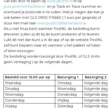
Dat kan door te kijken op
www.gls-info.nl
of op
jouw.postnl.nl/tracktrace/
en je Track en Trace nummer en
eventueel je postcode in te vullen. Heb je vragen dan kan je
ook bellen met GLS 0900-1116660 ( 1 euro per gesprek) of
stuur een mail naar
www.postnl.nl/klantenservice
.
Als u niet thuis bent wanneer PostNL de bestelling komt
afleveren zullen zij dit bij de buren proberen af te leveren.
Lukt dit niet dan kunt u in de app of op de website PostNL
zelf kunt bepalen waar en wanneer u het pakket wil halen
of laten bezorgen.
De bestelling worden bezorgd door PostNL of GLS (mits
geen vertraging ) op de volgende dagen.
Besteld voor 15.00 uur op
Bezorging 1
Bezorging 2
Maandag
Dinsdag
Volgende dag 
Dinsdag
Woensdag
Volgende dag 
Woensdag
Donderdag
Volgende dag 
Donderdag
Vrijdag
Volgende dag 
Vrijdag
Zaterdag
Volgende dag 