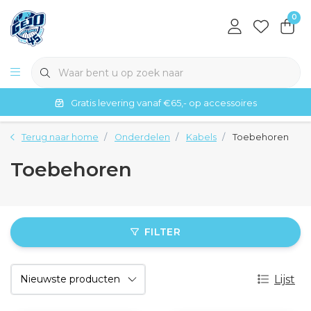
0
Gratis levering vanaf €65,- op accessoires
Terug naar home
Onderdelen
Kabels
Toebehoren
Toebehoren
FILTER
Lijst