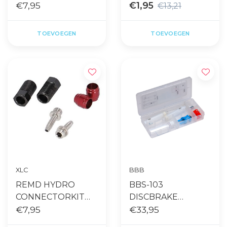
T
€7,95
STUK
€1,95
€13,21
TOEVOEGEN
TOEVOEGEN
XLC
BBB
REMD HYDRO
BBS-103
CONNECTORKIT
DISCBRAKE
DB SRAM
€7,95
BLEEDING KIT
€33,95
SHIMANO