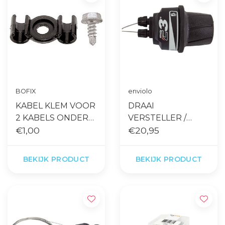
BOFIX
enviolo
KABEL KLEM VOOR
DRAAI
2 KABELS ONDER
VERSTELLER /
FRAME OF
€1,00
GRIPSHIFT
€20,95
BRACKET
NUVINCI C3
BEVESTIGING PER
BEKIJK PRODUCT
BEKIJK PRODUCT
STUK