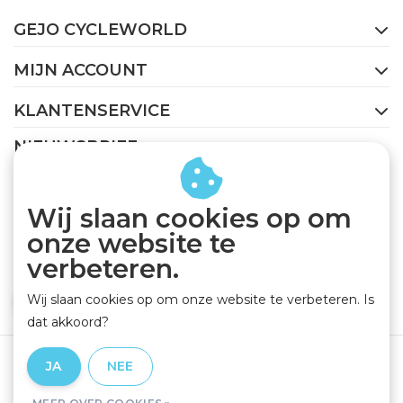
GEJO CYCLEWORLD
MIJN ACCOUNT
KLANTENSERVICE
NIEUWSBRIEF
Abonneer je op onze nieuwsbrief om op de hoogte te
blijven.
Wij slaan cookies op om
onze website te
verbeteren.
Wij slaan cookies op om onze website te verbeteren. Is
ABONNEER
dat akkoord?
Algemene voorwaarden
|
Privacy Policy
|
Disclaimer
|
JA
NEE
RSS Feed