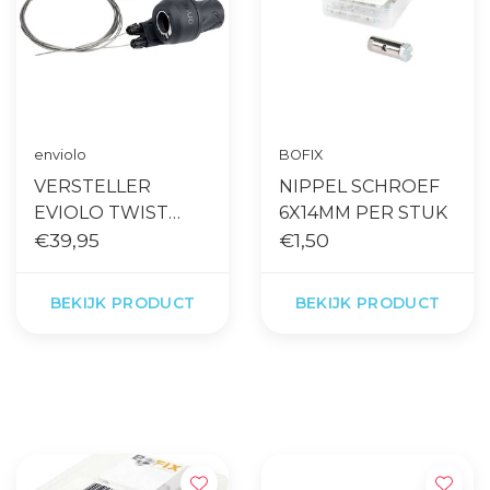
enviolo
BOFIX
VERSTELLER
NIPPEL SCHROEF
EVIOLO TWIST
6X14MM PER STUK
PURE
€39,95
€1,50
BEKIJK PRODUCT
BEKIJK PRODUCT
Gratis levering vanaf €65,- op
Snelle levering
accessoires