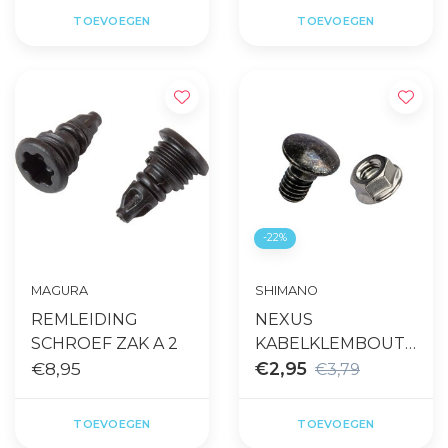
COMPATIBLE
TOEVOEGEN
TOEVOEGEN
-22%
MAGURA
SHIMANO
REMLEIDING
NEXUS
SCHROEF ZAK A 2
KABELKLEMBOUT
€8,95
REM
€2,95
€3,79
TOEVOEGEN
TOEVOEGEN