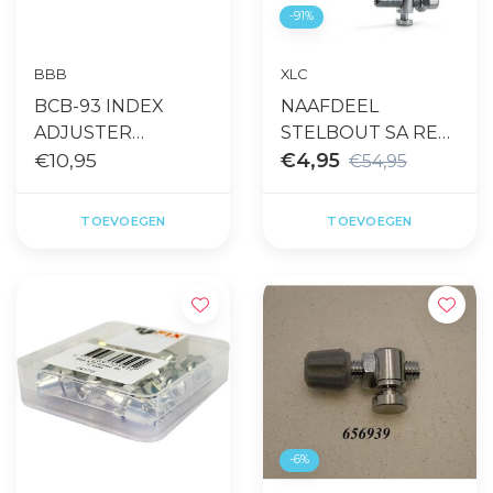
-91%
BBB
XLC
BCB-93 INDEX
NAAFDEEL
ADJUSTER
STELBOUT SA REM
KABELAFSTELLER 2
€10,95
A INHAAK ZI
€4,95
€54,95
STUKS ZWART
TOEVOEGEN
TOEVOEGEN
-6%