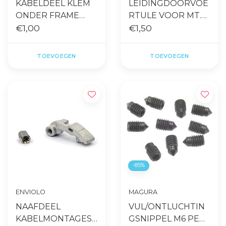
KABELDEEL KLEM
LEIDINGDOORVOE
ONDER FRAME
RTULE VOOR MT.
PVC 1 KABEL ZW
€1,00
HS11 per stuk
€1,50
TOEVOEGEN
TOEVOEGEN
-85%
ENVIOLO
MAGURA
NAAFDEEL
VUL/ONTLUCHTIN
KABELMONTAGESE
GSNIPPEL M6 PER