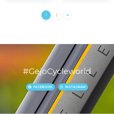
1
2
#GejoCycleworld
FACEBOOK
INSTAGRAM