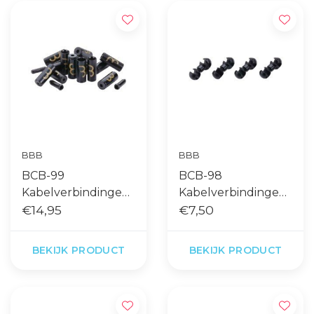
BBB
BBB
BCB-99
BCB-98
Kabelverbindingen
Kabelverbindingen
CableCap Kit Zwart
€14,95
CableConnect 4 Pcs
€7,50
Zwart
BEKIJK PRODUCT
BEKIJK PRODUCT