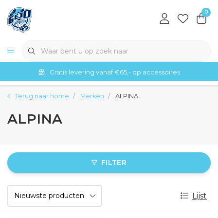
0
Gratis levering vanaf €65,- op accessoires
Terug naar home
Merken
ALPINA
ALPINA
FILTER
Lijst