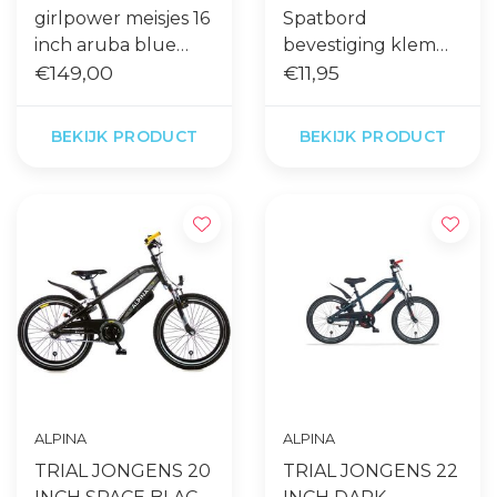
girlpower meisjes 16
Spatbord
inch aruba blue
bevestiging klem
gebruikt
€149,00
€11,95
voor o.a. Alpina
BEKIJK PRODUCT
BEKIJK PRODUCT
ALPINA
ALPINA
TRIAL JONGENS 20
TRIAL JONGENS 22