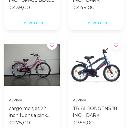
INCH SPACE BLACK
INCH DARK
MATT
€439,00
PETROL
€449,00
TOEVOEGEN
TOEVOEGEN
ALPINA
ALPINA
cargo meisjes 22
TRIAL JONGENS 18
inch fuchsia pink
INCH DARK
matt gebruikt
€275,00
PETROL MATT RN
€359,00