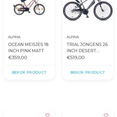
ALPINA
ALPINA
OCEAN MEISJES 18
TRIAL JONGENS 26
INCH PINK MATT
INCH DESERT
€359,00
GREY R3
€519,00
BEKIJK PRODUCT
BEKIJK PRODUCT
Gratis levering vanaf €65,- op
Snelle levering
accessoires