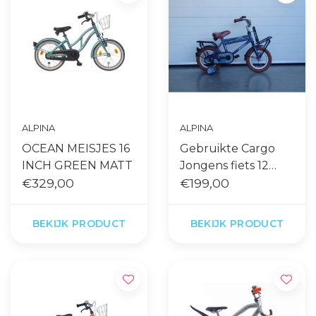
ALPINA
ALPINA
OCEAN MEISJES 16
Gebruikte Cargo
INCH GREEN MATT
Jongens fiets 12
€329,00
inch Midnight Blue
€199,00
Matt
BEKIJK PRODUCT
BEKIJK PRODUCT