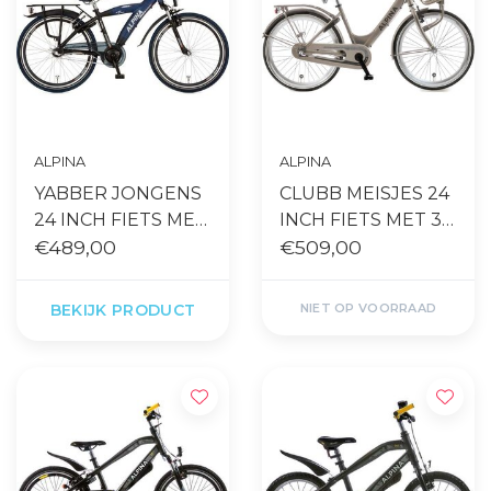
ALPINA
ALPINA
YABBER JONGENS
CLUBB MEISJES 24
24 INCH FIETS MET
INCH FIETS MET 3
3 VERS. IN MATT
€489,00
VERSNELLINGEN
€509,00
BLAUW
EN
TERUGTRAPREM
BEKIJK PRODUCT
NIET OP VOORRAAD