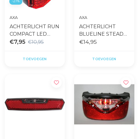
-27%
AXA
AXA
ACHTERLICHT RUN
ACHTERLICHT
COMPACT LED
BLUELINE STEADY
BATTERIJ ZWART
€7,95
LED NDY 80MM
€14,95
€10,95
TOEVOEGEN
TOEVOEGEN