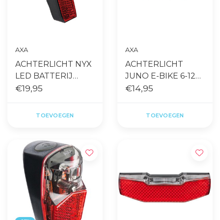
AXA
AXA
ACHTERLICHT NYX
ACHTERLICHT
LED BATTERIJ
JUNO E-BIKE 6-12V
ZWART
€19,95
LED DYNAMO
€14,95
80MM ZWART
TOEVOEGEN
TOEVOEGEN