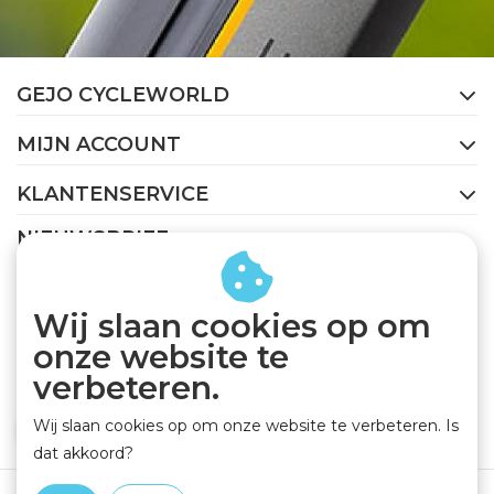
GEJO CYCLEWORLD
MIJN ACCOUNT
KLANTENSERVICE
NIEUWSBRIEF
Abonneer je op onze nieuwsbrief om op de hoogte te
blijven.
Wij slaan cookies op om
onze website te
verbeteren.
Wij slaan cookies op om onze website te verbeteren. Is
ABONNEER
dat akkoord?