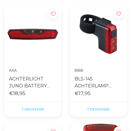
AXA
BBB
ACHTERLICHT
BLS-145
JUNO BATTERY
ACHTERLAMP
LED 80MM ZW
€18,95
SALUTE
€17,95
RECHARGEABLE
ZWART
TOEVOEGEN
TOEVOEGEN