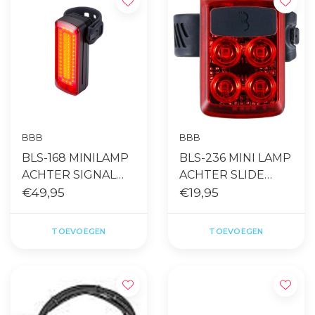
BBB
BBB
BLS-168 MINILAMP
BLS-236 MINI LAMP
ACHTER SIGNAL
ACHTER SLIDE
PRO UNI
€49,95
UNIVERSEEL
€19,95
TOEVOEGEN
TOEVOEGEN