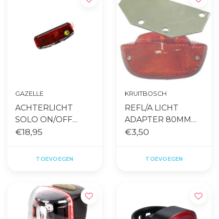
GAZELLE
KRUITBOSCH
ACHTERLICHT
REFL/A LICHT
SOLO ON/OFF
ADAPTER 80MM
BATTERY
€18,95
(GAZELLE)
€3,50
TOEVOEGEN
TOEVOEGEN