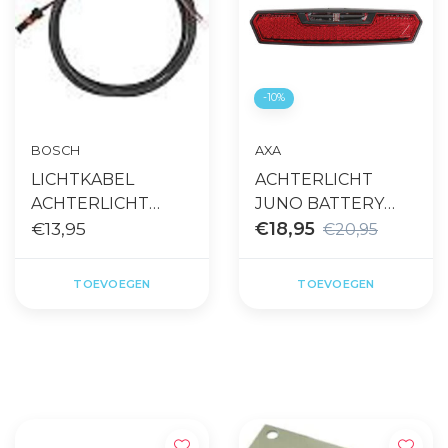
-10%
BOSCH
AXA
LICHTKABEL
ACHTERLICHT
ACHTERLICHT
JUNO BATTERY
BOSCH bes2
€13,95
LED 50MM ZW
€18,95
€20,95
TOEVOEGEN
TOEVOEGEN
Gratis levering vanaf €65,- op
Snelle levering
accessoires