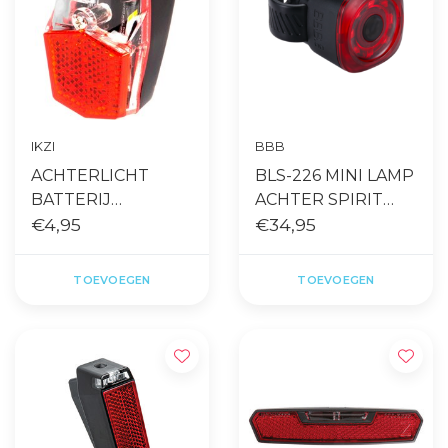
IKZI
BBB
ACHTERLICHT
BLS-226 MINI LAMP
BATTERIJ
ACHTER SPIRIT
SPATBORD
€4,95
UNI ZWART
€34,95
TOEVOEGEN
TOEVOEGEN