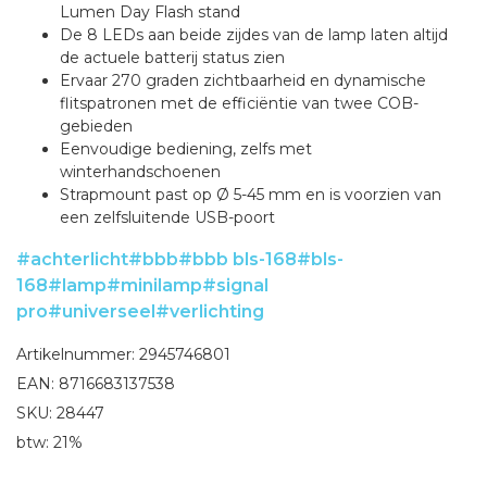
Lumen Day Flash stand
De 8 LEDs aan beide zijdes van de lamp laten altijd
de actuele batterij status zien
Ervaar 270 graden zichtbaarheid en dynamische
flitspatronen met de efficiëntie van twee COB-
gebieden
Eenvoudige bediening, zelfs met
winterhandschoenen
Strapmount past op Ø 5-45 mm en is voorzien van
een zelfsluitende USB-poort
#achterlicht
#bbb
#bbb bls-168
#bls-
168
#lamp
#minilamp
#signal
pro
#universeel
#verlichting
Artikelnummer: 2945746801
EAN: 8716683137538
SKU: 28447
btw: 21%