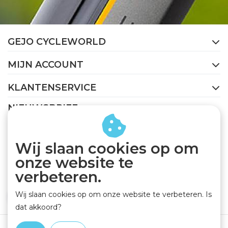
GEJO CYCLEWORLD
MIJN ACCOUNT
KLANTENSERVICE
NIEUWSBRIEF
Abonneer je op onze nieuwsbrief om op de hoogte te
blijven.
Wij slaan cookies op om
onze website te
verbeteren.
Wij slaan cookies op om onze website te verbeteren. Is
ABONNEER
dat akkoord?