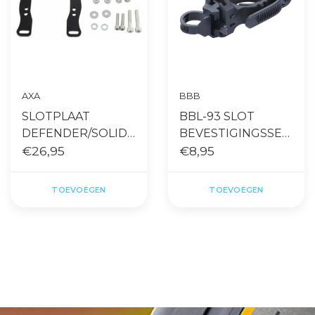
AXA
BBB
SLOTPLAAT
BBL-93 SLOT
DEFENDER/SOLID
BEVESTIGINGSSET
ZWART
€26,95
CABLETIE ZWART
€8,95
TOEVOEGEN
TOEVOEGEN
Gratis levering vanaf €65,- op
Snelle levering
accessoires