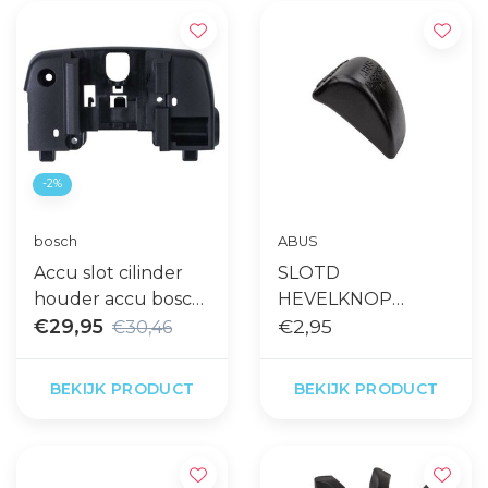
-2%
bosch
ABUS
Accu slot cilinder
SLOTD
houder accu bosch
HEVELKNOP
rt3 t82 docking
€29,95
RINGSLOT 4650
€2,95
€30,46
4750 ZW
BEKIJK PRODUCT
BEKIJK PRODUCT