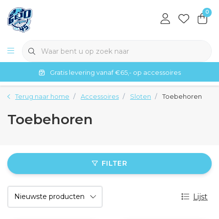
0
Gratis levering vanaf €65,- op accessoires
Terug naar home
Accessoires
Sloten
Toebehoren
Toebehoren
FILTER
Lijst