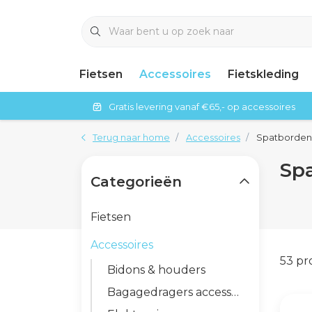
Fietsen
Accessoires
Fietskleding
Gratis levering vanaf €65,- op accessoires
Terug naar home
Accessoires
Spatborden
Sp
Categorieën
Fietsen
Accessoires
53 p
Bidons & houders
Bagagedragers accessoires