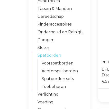
Elektronica
Tassen & Manden
Gereedschap
Kinderaccessoires
Onderhoud en Reiniging
Pompen
Sloten
Spatborden
BBB
Voorspatborden
BFD
Achterspatborden
Dis
Spatborden sets
€59
Toebehoren
Verlichting
Voeding