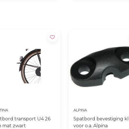
Gratis levering vanaf €65,- op
Snelle levering
accessoires
TINA
ALPINA
tbord transport U4 26
Spatbord bevestiging k
h mat zwart
voor o.a. Alpina