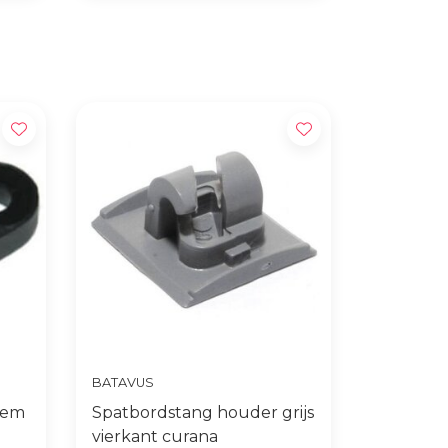
1600 m2 fietsplezier in Tiel
BATAVUS
lem
Spatbordstang houder grijs
vierkant curana