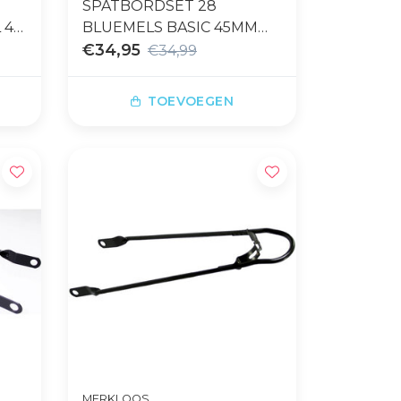
SPATBORDSET 28
 45
BLUEMELS BASIC 45MM
ZILVER
€34,95
€34,99
TOEVOEGEN
MERKLOOS