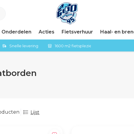
Onderdelen
Acties
Fietsverhuur
Haal- en bre
Snelle levering
1600 m2 fietsplezier in Tiel
atborden
roducten
Lijst