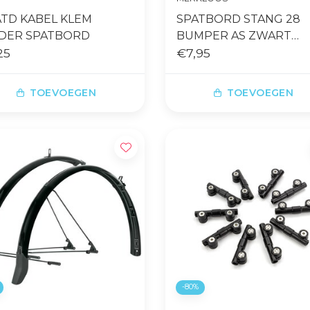
ATD KABEL KLEM
SPATBORD STANG 28
DER SPATBORD
BUMPER AS ZWART
25
GLANS
€7,95
TOEVOEGEN
TOEVOEGEN
-80%