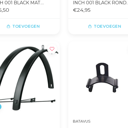
H 001 BLACK MAT
INCH 001 BLACK ROND
ND PROFIEL
6,50
PROFIEL R50
€24,95
TOEVOEGEN
TOEVOEGEN
BATAVUS