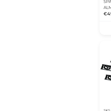
SP
AL
€4
SKS