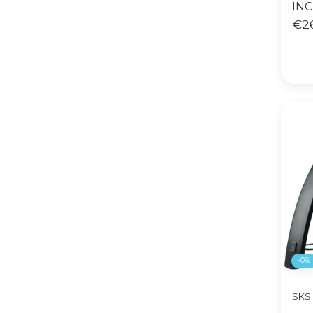
INC
RO
€2
-0%
SKS