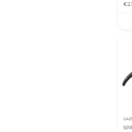
€2
GAZ
SP