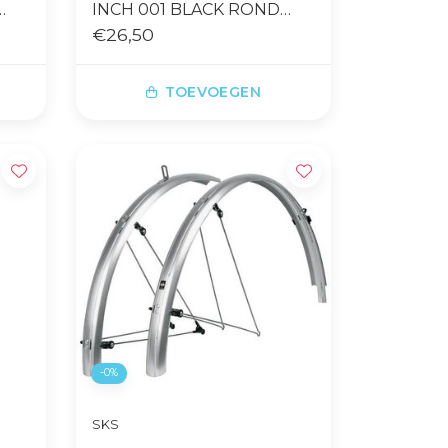
INCH 001 BLACK ROND
PROFIEL R50
€26,50
TOEVOEGEN
-0%
SKS