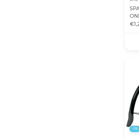
SP
ON
€1,
-0%