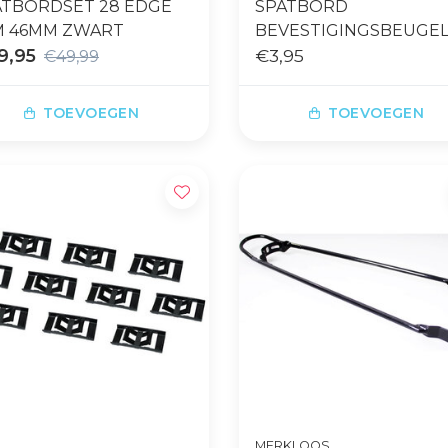
ATBORDSET 28 EDGE
SPATBORD
M 46MM ZWART
BEVESTIGINGSBEUGEL
9,95
MM NYLON
€3,95
€49,99
TOEVOEGEN
TOEVOEGEN
MERKLOOS