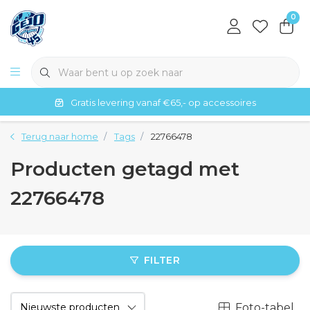
0
Gratis levering vanaf €65,- op accessoires
Terug naar home
Tags
22766478
Producten getagd met
22766478
FILTER
Foto-tabel