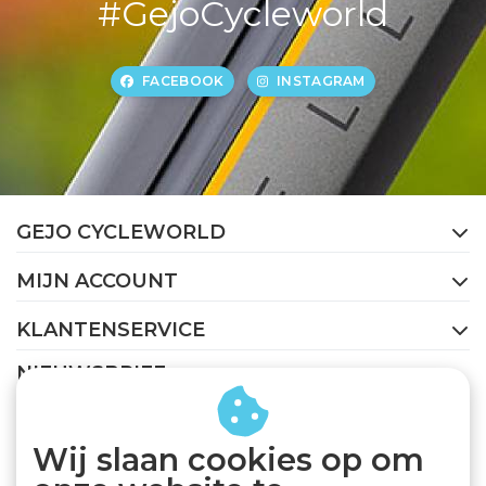
#GejoCycleworld
FACEBOOK
INSTAGRAM
GEJO CYCLEWORLD
MIJN ACCOUNT
KLANTENSERVICE
NIEUWSBRIEF
Abonneer je op onze nieuwsbrief om op de hoogte te
blijven.
Wij slaan cookies op om