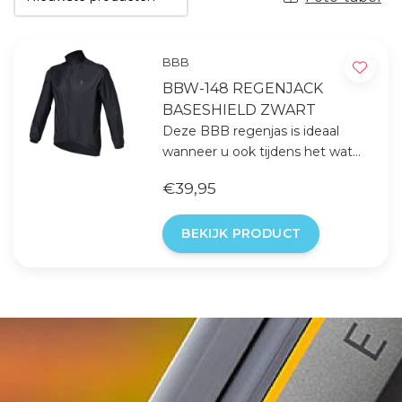
BBB
BBW-148 REGENJACK
BASESHIELD ZWART
Deze BBB regenjas is ideaal
wanneer u ook tijdens het wat
onstuimigere weer er nog met
€39,95
de fiets op uit wil gaan. Dit
omdat de jas licht, wind en
BEKIJK PRODUCT
waterdicht is door zijn polyester
materiaal.