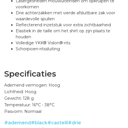
Lasergesneden mouwuiteinden om opkruipen te
voorkomen
Drie achterzakken met vierde afsluitbare zak voor
waardevolle spullen
Reflecterend inzetstuk voor extra zichtbaarheid
Elastiek in de taille om het shirt op zijn plaats te
houden
Volledige YKK® Vislon®-rits
Schorpioen-ritssluiting
Specificaties
Ademend vermogen: Hoog
Lichtheid: Hoog
Gewicht: 128 g
Temperatuur: 16°C - 38°C
Pasvorm: Normaal
#ademend
#black
#castelli
#drie