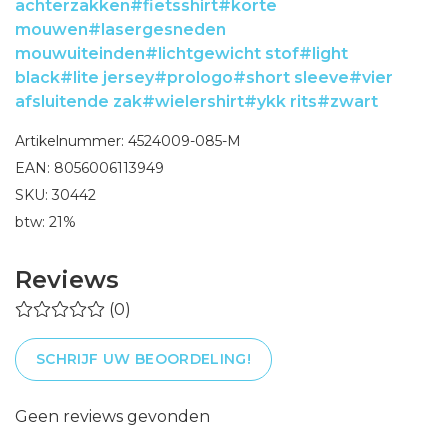
achterzakken
#fietsshirt
#korte
mouwen
#lasergesneden
mouwuiteinden
#lichtgewicht stof
#light
black
#lite jersey
#prologo
#short sleeve
#vier
afsluitende zak
#wielershirt
#ykk rits
#zwart
Artikelnummer: 4524009-085-M
EAN: 8056006113949
SKU: 30442
btw: 21%
Reviews
(0)
SCHRIJF UW BEOORDELING!
Geen reviews gevonden