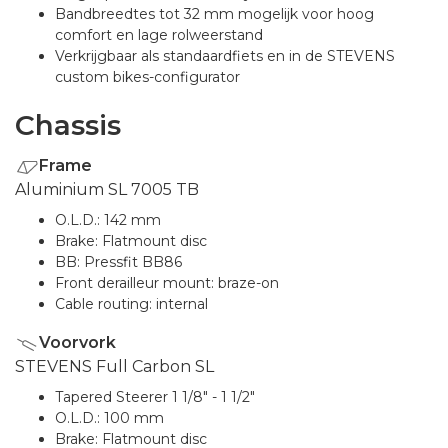
Bandbreedtes tot 32 mm mogelijk voor hoog
comfort en lage rolweerstand
Verkrijgbaar als standaardfiets en in de STEVENS
custom bikes-configurator
Chassis
Frame
Aluminium SL 7005 TB
O.L.D.: 142 mm
Brake: Flatmount disc
BB: Pressfit BB86
Front derailleur mount: braze-on
Cable routing: internal
Voorvork
STEVENS Full Carbon SL
Tapered Steerer 1 1/8" - 1 1/2"
O.L.D.: 100 mm
Brake: Flatmount disc