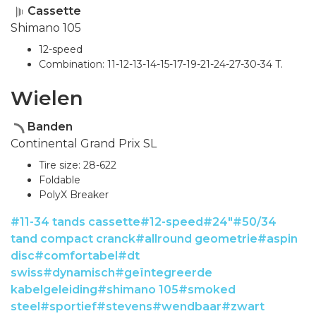
Cassette
Shimano 105
12-speed
Combination: 11-12-13-14-15-17-19-21-24-27-30-34 T.
Wielen
Banden
Continental Grand Prix SL
Tire size: 28-622
Foldable
PolyX Breaker
#11-34 tands cassette
#12-speed
#24"
#50/34
tand compact cranck
#allround geometrie
#aspin
disc
#comfortabel
#dt
swiss
#dynamisch
#geïntegreerde
kabelgeleiding
#shimano 105
#smoked
steel
#sportief
#stevens
#wendbaar
#zwart