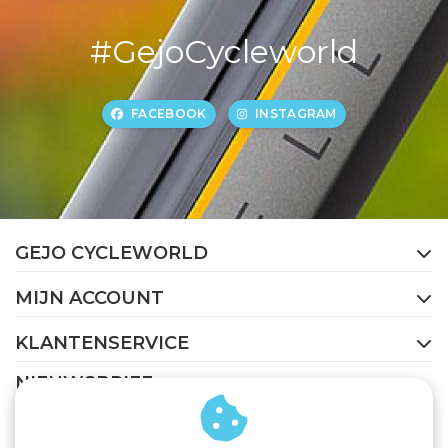
#GejoCycleworld
FACEBOOK
INSTAGRAM
GEJO CYCLEWORLD
MIJN ACCOUNT
KLANTENSERVICE
NIEUWSBRIEF
Abonneer je op onze nieuwsbrief om op de hoogte te
blijven.