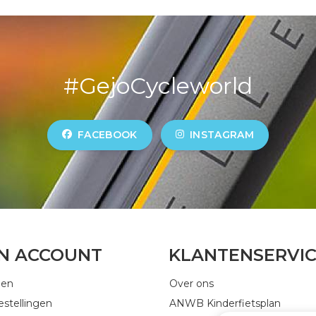
#GejoCycleworld
FACEBOOK
INSTAGRAM
JN ACCOUNT
KLANTENSERVI
gen
Over ons
estellingen
ANWB Kinderfietsplan