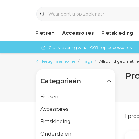
Fietsen
Accessoires
Fietskleding
Gratis levering vanaf €65,- op accessoires
Terug naar home
Tags
Allround geometrie
Pr
Categorieën
Fietsen
Accessoires
1 pro
Fietskleding
Onderdelen