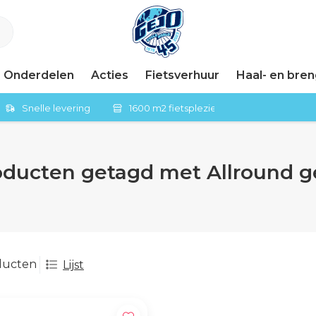
Onderdelen
Acties
Fietsverhuur
Haal- en bre
Snelle levering
1600 m2 fietsplezier in Tiel
oducten getagd met Allround g
ducten
Lijst