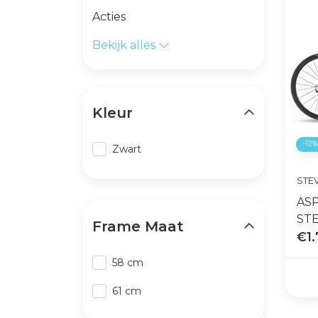
Acties
Bekijk alles
Kleur
-12
Zwart
STE
AS
STE
Frame Maat
€1.
58 cm
61 cm