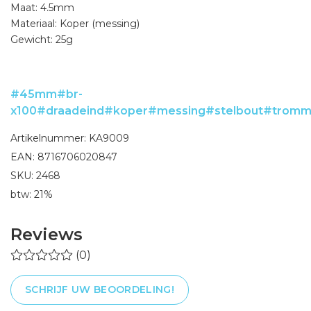
Maat: 4.5mm
Materiaal: Koper (messing)
Gewicht: 25g
#45mm
#br-
x100
#draadeind
#koper
#messing
#stelbout
#tromm
Artikelnummer: KA9009
EAN: 8716706020847
SKU: 2468
btw: 21%
Reviews
(0)
SCHRIJF UW BEOORDELING!