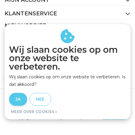
MIJN ACCOUNT
KLANTENSERVICE
NIEUWSBRIEF
Abonneer je op onze nieuwsbrief om op de hoogte te
blijven.
Wij slaan cookies op om
onze website te
verbeteren.
Wij slaan cookies op om onze website te verbeteren. Is
ABONNEER
dat akkoord?
Algemene voorwaarden
|
Privacy Policy
|
Disclaimer
|
JA
NEE
RSS Feed
MEER OVER COOKIES »
© Copyright 2026 - GEJO Cycleworld | Realisatie
InStijl Media