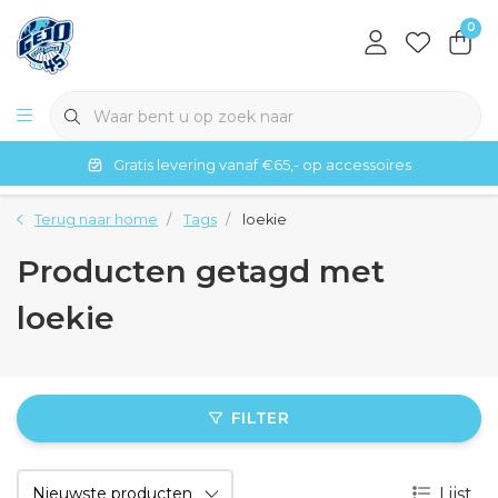
0
Gratis levering vanaf €65,- op accessoires
Terug naar home
Tags
loekie
Producten getagd met
loekie
FILTER
Lijst