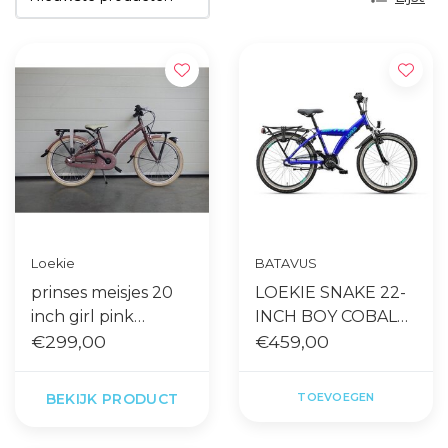
Loekie
BATAVUS
prinses meisjes 20
LOEKIE SNAKE 22-
inch girl pink
INCH BOY COBALT
gebruikt
€299,00
R
€459,00
BEKIJK PRODUCT
TOEVOEGEN