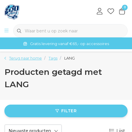
0
Gratis levering vanaf €65,- op accessoires
Terug naar home
Tags
LANG
Producten getagd met
LANG
FILTER
Lijst