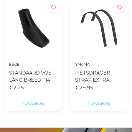
ESGE
YAKIMA
STANDAARD VOET
FIETSDRAGER
LANG BREED F14
STRAP EXTRA
€2,25
LANG KIT
€29,95
FOLD/JUSTCLICK
TOEVOEGEN
TOEVOEGEN