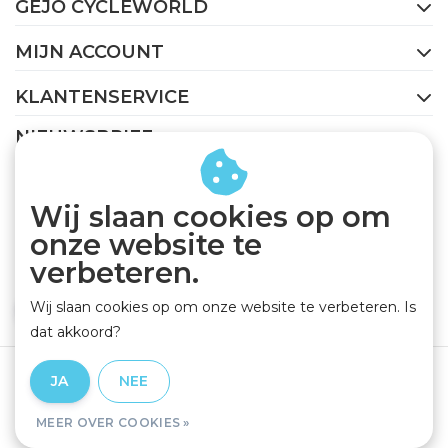
GEJO CYCLEWORLD
MIJN ACCOUNT
KLANTENSERVICE
NIEUWSBRIEF
Abonneer je op onze nieuwsbrief om op de hoogte te
blijven.
Wij slaan cookies op om
onze website te
verbeteren.
Wij slaan cookies op om onze website te verbeteren. Is
ABONNEER
dat akkoord?
Algemene voorwaarden
|
Privacy Policy
|
Disclaimer
|
JA
NEE
RSS Feed
MEER OVER COOKIES »
© Copyright 2026 - GEJO Cycleworld | Realisatie
InStijl Media