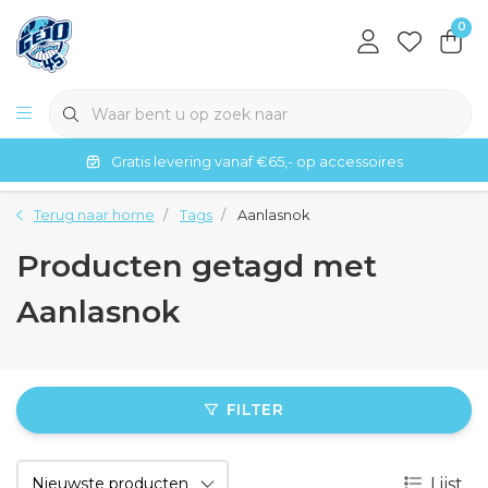
0
Gratis levering vanaf €65,- op accessoires
Terug naar home
Tags
Aanlasnok
Producten getagd met
Aanlasnok
FILTER
Lijst