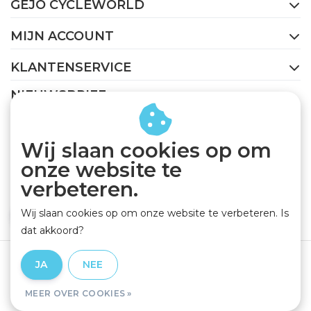
GEJO CYCLEWORLD
MIJN ACCOUNT
KLANTENSERVICE
NIEUWSBRIEF
Abonneer je op onze nieuwsbrief om op de hoogte te
blijven.
Wij slaan cookies op om
onze website te
verbeteren.
Wij slaan cookies op om onze website te verbeteren. Is
ABONNEER
dat akkoord?
Algemene voorwaarden
|
Privacy Policy
|
Disclaimer
|
JA
NEE
RSS Feed
MEER OVER COOKIES »
© Copyright 2026 - GEJO Cycleworld | Realisatie
InStijl Media