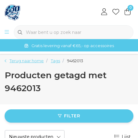
0
Gratis levering vanaf €65,- op accessoires
Terug naar home
Tags
9462013
Producten getagd met
9462013
FILTER
Lijst