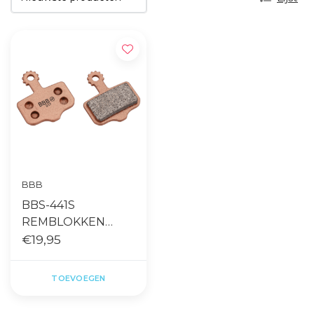
BBB
BBS-441S
REMBLOKKEN
DISCSTOP HP
€19,95
SINTERED
COMP.AVID ELIXIR
TOEVOEGEN