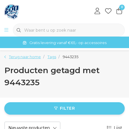
0
Gratis levering vanaf €65,- op accessoires
Terug naar home
Tags
9443235
Producten getagd met
9443235
FILTER
Lijst