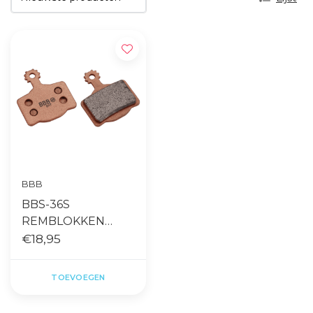
BBB
BBS-36S
REMBLOKKEN
DISCSTOP HP
€18,95
SINTERED COMP.
MAGURA 2011 MT2-
TOEVOEGEN
MT8