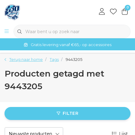
0
Gratis levering vanaf €65,- op accessoires
Terug naar home
Tags
9443205
Producten getagd met
9443205
FILTER
Lijst