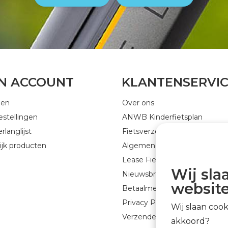
JN ACCOUNT
KLANTENSERVI
gen
Over ons
estellingen
ANWB Kinderfietsplan
rlanglijst
Fietsverzekering
ijk producten
Algemene voorwaarden
Lease Fiets
Wij sla
Nieuwsbrief GEJO Cycleworld
website
Betaalmethoden
Privacy Policy
Wij slaan coo
Verzenden & retourneren
akkoord?