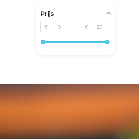
Prijs
€
€