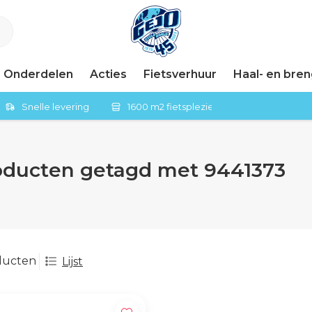
Onderdelen
Acties
Fietsverhuur
Haal- en bre
Snelle levering
1600 m2 fietsplezier in Tiel
oducten getagd met 9441373
ducten
Lijst