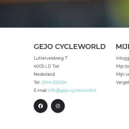
GEJO CYCLEWORLD
MI
Lutterveldweg 7
Inlog
4005 LD Tiel
Mijn b
Nederland
Mijn ve
Tel:
0344 613054
Vergel
E-mail:
info@gejo-cycleworld.nl