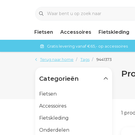
Fietsen
Accessoires
Fietskleding
Gratis levering vanaf €65,- op accessoires
Terug naar home
Tags
9441373
Pr
Categorieën
Fietsen
Accessoires
1 pro
Fietskleding
Onderdelen