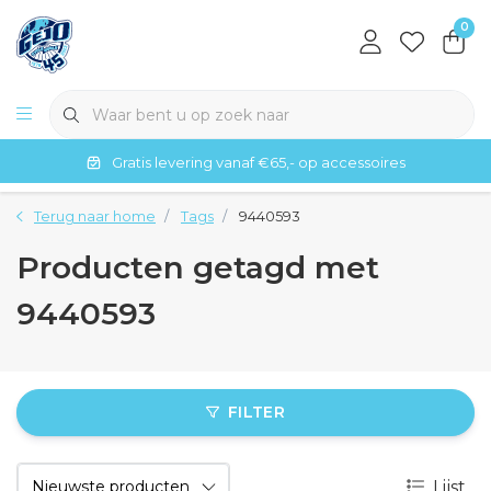
0
Gratis levering vanaf €65,- op accessoires
Terug naar home
Tags
9440593
Producten getagd met
9440593
FILTER
Lijst