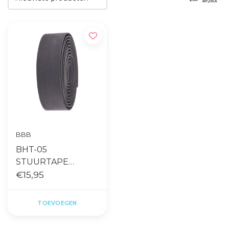
BBB
BHT-05
STUURTAPE
RACERIBBON GEL
€15,95
ZWART
TOEVOEGEN