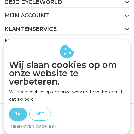
GEJO CYCLEWORLD
MIJN ACCOUNT
KLANTENSERVICE
NIEUWSBRIEF
Abonneer je op onze nieuwsbrief om op de hoogte te
blijven.
Wij slaan cookies op om
onze website te
verbeteren.
Wij slaan cookies op om onze website te verbeteren. Is
ABONNEER
dat akkoord?
Algemene voorwaarden
|
Privacy Policy
|
Disclaimer
|
JA
NEE
RSS Feed
MEER OVER COOKIES »
© Copyright 2026 - GEJO Cycleworld | Realisatie
InStijl Media