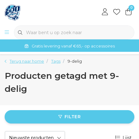
0
Gratis levering vanaf €65,- op accessoires
Terug naar home
Tags
9-delig
Producten getagd met 9-
delig
FILTER
Lijst