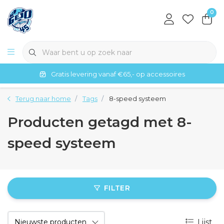
0
Gratis levering vanaf €65,- op accessoires
Terug naar home
Tags
8-speed systeem
Producten getagd met 8-
speed systeem
FILTER
Lijst