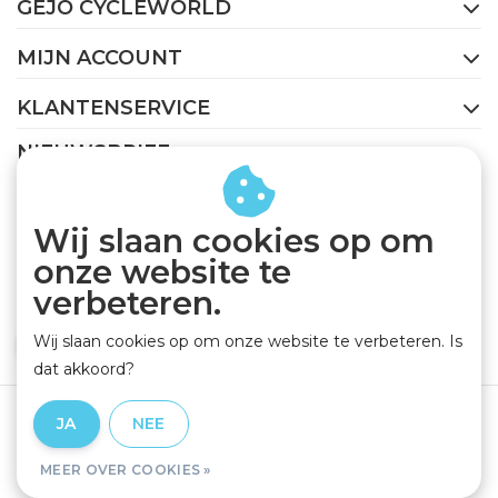
GEJO CYCLEWORLD
MIJN ACCOUNT
KLANTENSERVICE
NIEUWSBRIEF
Abonneer je op onze nieuwsbrief om op de hoogte te
blijven.
Wij slaan cookies op om
onze website te
verbeteren.
Wij slaan cookies op om onze website te verbeteren. Is
ABONNEER
dat akkoord?
Algemene voorwaarden
|
Privacy Policy
|
Disclaimer
|
JA
NEE
RSS Feed
MEER OVER COOKIES »
© Copyright 2026 - GEJO Cycleworld | Realisatie
InStijl Media