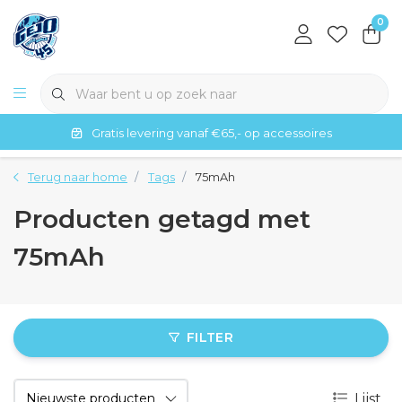
0
Gratis levering vanaf €65,- op accessoires
Terug naar home
Tags
75mAh
Producten getagd met
75mAh
FILTER
Lijst