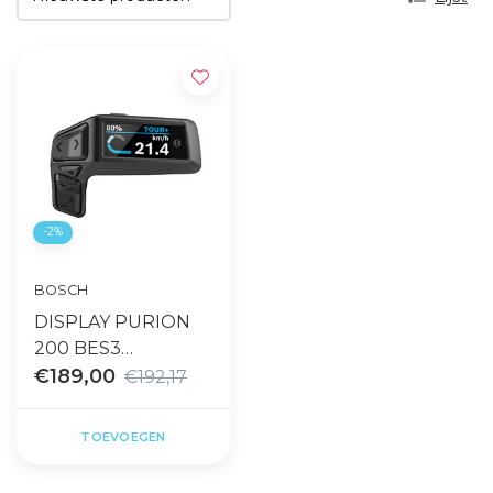
-2%
BOSCH
DISPLAY PURION
200 BES3
ANTRACIET ZWART
€189,00
€192,17
TOEVOEGEN