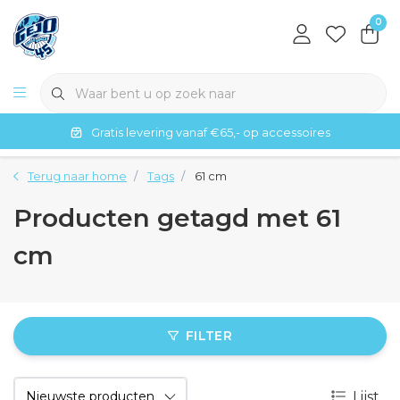
0
Gratis levering vanaf €65,- op accessoires
Terug naar home
Tags
61 cm
Producten getagd met 61
cm
FILTER
Lijst