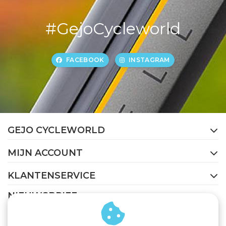
#GejoCycleworld
FACEBOOK
INSTAGRAM
GEJO CYCLEWORLD
MIJN ACCOUNT
KLANTENSERVICE
NIEUWSBRIEF
Abonneer je op onze nieuwsbrief om op de hoogte te