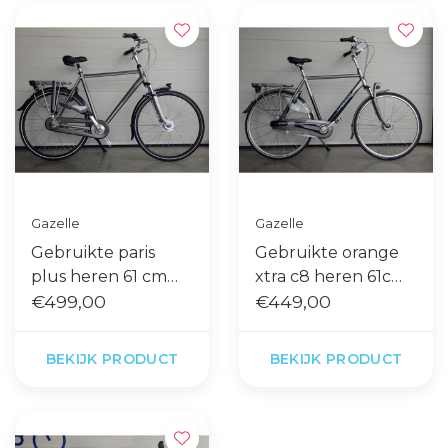
Gazelle
Gazelle
Gebruikte paris
Gebruikte orange
plus heren 61 cm
xtra c8 heren 61cm
titanium
€499,00
blauw
€449,00
BEKIJK PRODUCT
BEKIJK PRODUCT