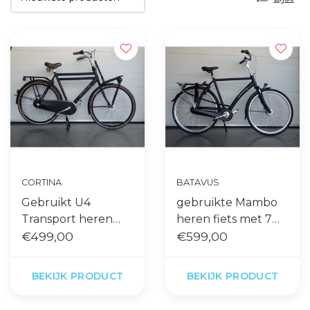
CORTINA
BATAVUS
Gebruikt U4
gebruikte Mambo
Transport heren
heren fiets met 7
€499,00
61cm zwart r3
versnellingen mat
€599,00
zwart 61 cm frame
BEKIJK PRODUCT
BEKIJK PRODUCT