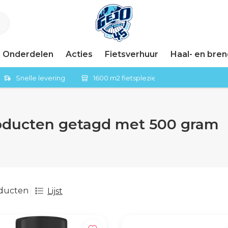
Onderdelen
Acties
Fietsverhuur
Haal- en bre
Snelle levering
1600 m2 fietsplezier in Tiel
oducten getagd met 500 gram
oducten
Lijst