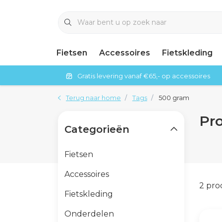
Fietsen
Accessoires
Fietskleding
Gratis levering vanaf €65,- op accessoires
Terug naar home
Tags
500 gram
Pr
Categorieën
Fietsen
Accessoires
2 pr
Fietskleding
Onderdelen