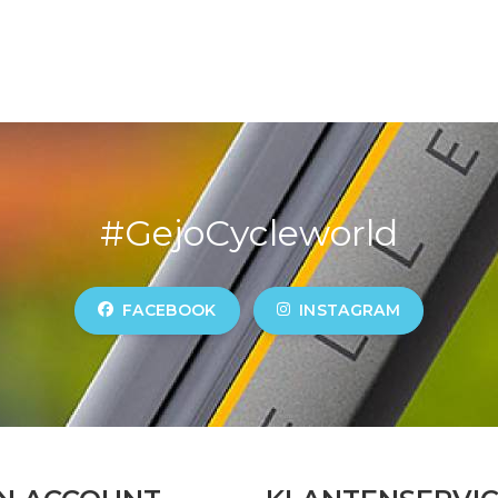
#GejoCycleworld
FACEBOOK
INSTAGRAM