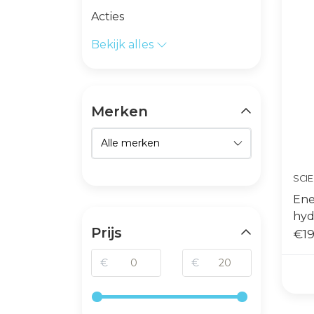
Acties
Bekijk alles
Merken
SCI
Ene
hyd
Prijs
€19
€
€