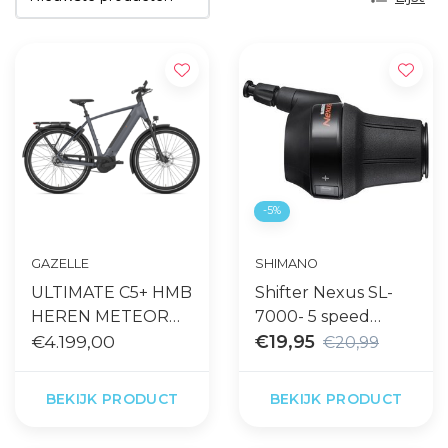
-5%
GAZELLE
SHIMANO
ULTIMATE C5+ HMB
Shifter Nexus SL-
HEREN METEOR
7000- 5 speed
GREY MATT
€4.199,00
revoshifter
€19,95
€20,99
BEKIJK PRODUCT
BEKIJK PRODUCT