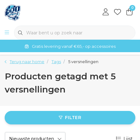
0
Gratis levering vanaf €65,- op accessoires
Terug naar home
Tags
5 versnellingen
Producten getagd met 5
versnellingen
FILTER
Lijst