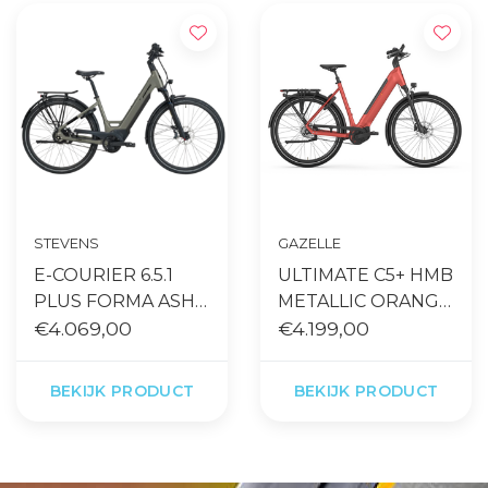
STEVENS
GAZELLE
E-COURIER 6.5.1
ULTIMATE C5+ HMB
PLUS FORMA ASH
METALLIC ORANGE
GREY
€4.069,00
MATT
€4.199,00
BEKIJK PRODUCT
BEKIJK PRODUCT