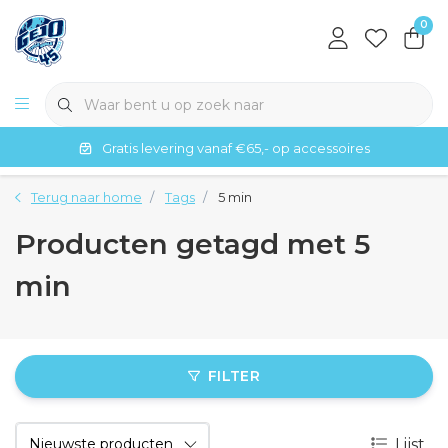
0
Gratis levering vanaf €65,- op accessoires
Terug naar home
Tags
5 min
Producten getagd met 5
min
FILTER
Lijst