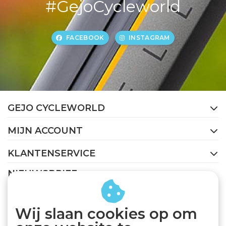
#GejoCycleworld
FACEBOOK
INSTAGRAM
GEJO CYCLEWORLD
MIJN ACCOUNT
KLANTENSERVICE
NIEUWSBRIEF
Abonneer je op onze nieuwsbrief om op de hoogte te
blijven.
Wij slaan cookies op om