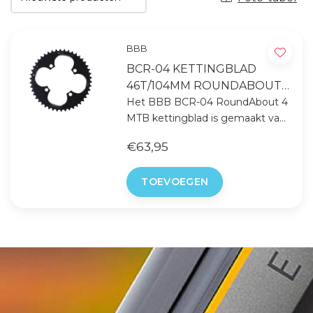
BBB
BCR-04 KETTINGBLAD
46T/104MM ROUNDABOUT
4
Het BBB BCR-04 RoundAbout 4
MTB kettingblad is gemaakt van
CNC-gefreesd 7075 T6
€63,95
aluminium.
<br>Compatibel met Shimano en
TOEVOEGEN
SRAM.