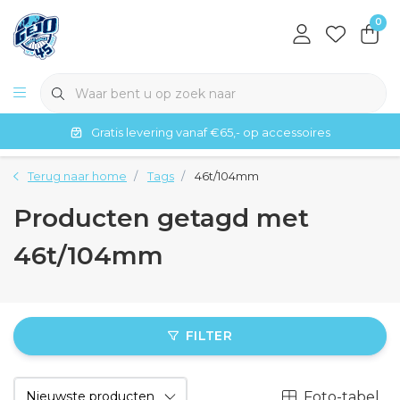
0
Gratis levering vanaf €65,- op accessoires
Terug naar home
Tags
46t/104mm
Producten getagd met
46t/104mm
FILTER
Foto-tabel