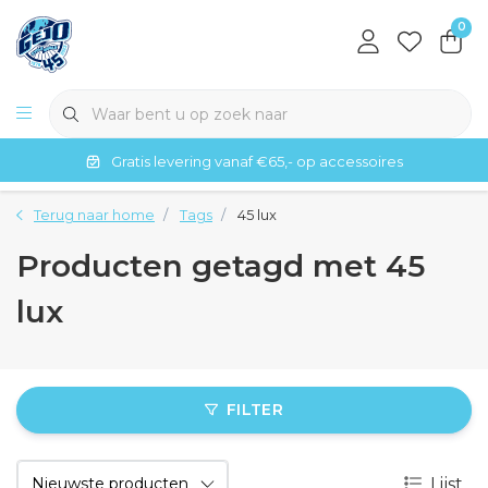
0
Gratis levering vanaf €65,- op accessoires
Terug naar home
Tags
45 lux
Producten getagd met 45
lux
FILTER
Lijst