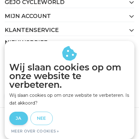
GEJO CYCLEWORLD
MIJN ACCOUNT
KLANTENSERVICE
NIEUWSBRIEF
Abonneer je op onze nieuwsbrief om op de hoogte te
blijven.
Wij slaan cookies op om
onze website te
verbeteren.
Wij slaan cookies op om onze website te verbeteren. Is
ABONNEER
dat akkoord?
Algemene voorwaarden
|
Privacy Policy
|
Disclaimer
|
JA
NEE
RSS Feed
MEER OVER COOKIES »
© Copyright 2026 - GEJO Cycleworld | Realisatie
InStijl Media