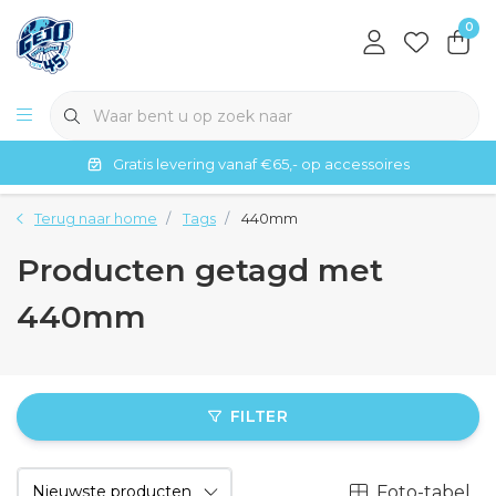
0
Gratis levering vanaf €65,- op accessoires
Terug naar home
Tags
440mm
Producten getagd met
440mm
FILTER
Foto-tabel