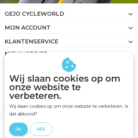
GEJO CYCLEWORLD
MIJN ACCOUNT
KLANTENSERVICE
NIEUWSBRIEF
Abonneer je op onze nieuwsbrief om op de hoogte te
blijven.
Wij slaan cookies op om
onze website te
verbeteren.
Wij slaan cookies op om onze website te verbeteren. Is
ABONNEER
dat akkoord?
Algemene voorwaarden
|
Privacy Policy
|
Disclaimer
|
JA
NEE
RSS Feed