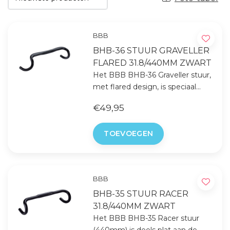
BBB
BHB-36 STUUR GRAVELLER
FLARED 31.8/440MM ZWART
Het BBB BHB-36 Graveller stuur,
met flared design, is speciaal
ontworpen voor offroad snelheid
€49,95
op je gravelbike of beachracer.
TOEVOEGEN
BBB
BHB-35 STUUR RACER
31.8/440MM ZWART
Het BBB BHB-35 Racer stuur