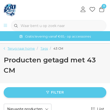
0
Gratis levering vanaf €65,- op accessoires
Terug naar home
Tags
43 CM
Producten getagd met 43
CM
FILTER
Lijst