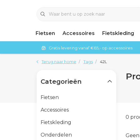
Fietsen
Accessoires
Fietskleding
Gratis levering vanaf €65,- op accessoires
Terug naar home
Tags
42L
Pr
Categorieën
Fietsen
Accessoires
0 pr
Fietskleding
Onderdelen
Geen