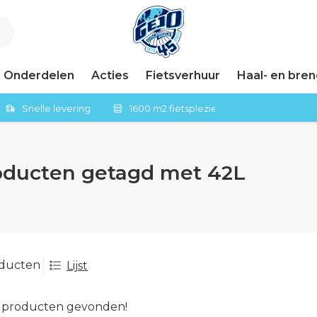
Onderdelen
Acties
Fietsverhuur
Haal- en bre
Snelle levering
1600 m2 fietsplezier in Tiel
oducten getagd met 42L
oducten
Lijst
 producten gevonden!