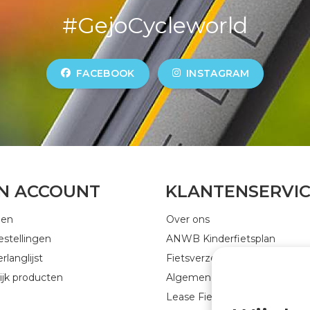
#GejoCycleworld
FACEBOOK
INSTAGRAM
JN ACCOUNT
KLANTENSERVI
gen
Over ons
estellingen
ANWB Kinderfietsplan
rlanglijst
Fietsverzekering
ijk producten
Algemene voorwaarden
Lease Fiets