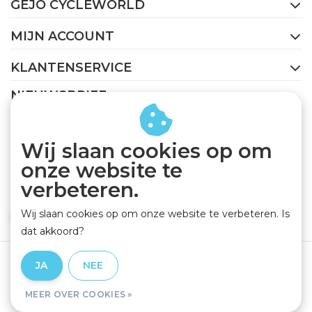
GEJO CYCLEWORLD
MIJN ACCOUNT
KLANTENSERVICE
NIEUWSBRIEF
Abonneer je op onze nieuwsbrief om op de hoogte te
blijven.
Wij slaan cookies op om
onze website te
verbeteren.
Wij slaan cookies op om onze website te verbeteren. Is
ABONNEER
dat akkoord?
Algemene voorwaarden
|
Privacy Policy
|
Disclaimer
|
JA
NEE
RSS Feed
MEER OVER COOKIES »
© Copyright 2026 - GEJO Cycleworld | Realisatie
InStijl Media