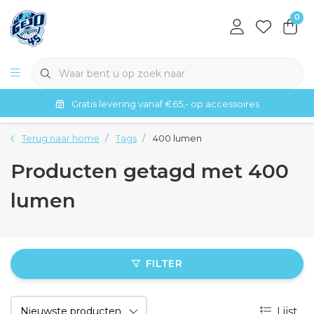
0
Gratis levering vanaf €65,- op accessoires
Terug naar home
Tags
400 lumen
Producten getagd met 400
lumen
FILTER
Lijst