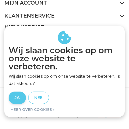
MIJN ACCOUNT
KLANTENSERVICE
NIEUWSBRIEF
Abonneer je op onze nieuwsbrief om op de hoogte te
blijven.
Wij slaan cookies op om
onze website te
verbeteren.
Wij slaan cookies op om onze website te verbeteren. Is
ABONNEER
dat akkoord?
Algemene voorwaarden
|
Privacy Policy
|
Disclaimer
|
JA
NEE
RSS Feed
MEER OVER COOKIES »
© Copyright 2026 - GEJO Cycleworld | Realisatie
InStijl Media