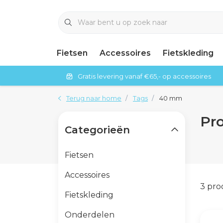
Fietsen
Accessoires
Fietskleding
Gratis levering vanaf €65,- op accessoires
Terug naar home
Tags
40 mm
Pr
Categorieën
Fietsen
Accessoires
3 pr
Fietskleding
Onderdelen