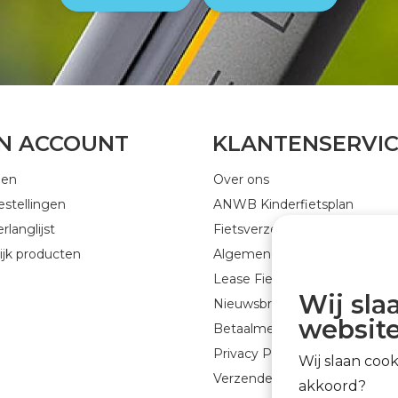
JN ACCOUNT
KLANTENSERVI
gen
Over ons
estellingen
ANWB Kinderfietsplan
rlanglijst
Fietsverzekering
ijk producten
Algemene voorwaarden
Lease Fiets
Wij sla
Nieuwsbrief GEJO Cycleworld
website
Betaalmethoden
Privacy Policy
Wij slaan coo
Verzenden & retourneren
akkoord?