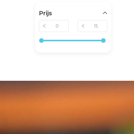
Prijs
€
€