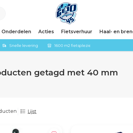
Onderdelen
Acties
Fietsverhuur
Haal- en bre
Snelle levering
1600 m2 fietsplezier in Tiel
oducten getagd met 40 mm
oducten
Lijst