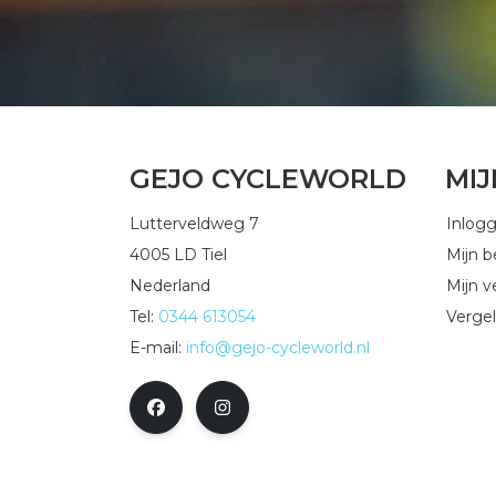
GEJO CYCLEWORLD
MI
Lutterveldweg 7
Inlog
4005 LD Tiel
Mijn b
Nederland
Mijn ve
Tel:
0344 613054
Vergel
E-mail:
info@gejo-cycleworld.nl