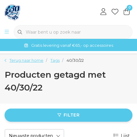
0
Gratis levering vanaf €65,- op accessoires
Terug naar home
Tags
40/30/22
Producten getagd met
40/30/22
FILTER
Lijst