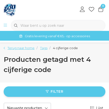
0
Gratis levering vanaf €65,- op accessoires
Terug naar home
Tags
4 cijferige code
Producten getagd met 4
cijferige code
FILTER
Lijst