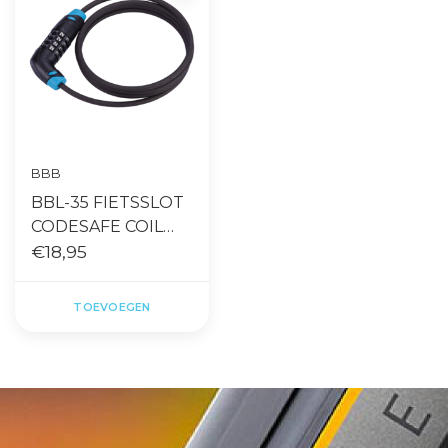
BBB
BBL-35 FIETSSLOT
CODESAFE COIL
CABLE 6MMX150CM
€18,95
ZWART
TOEVOEGEN