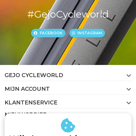
#GejoCycleworld
FACEBOOK
INSTAGRAM
GEJO CYCLEWORLD
MIJN ACCOUNT
KLANTENSERVICE
NIEUWSBRIEF
Abonneer je op onze nieuwsbrief om op de hoogte te
blijven.