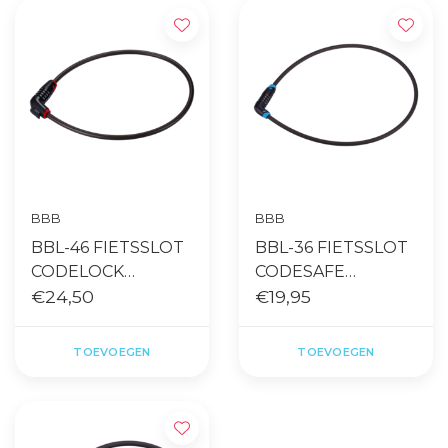
BBB
BBB
BBL-46 FIETSSLOT
BBL-36 FIETSSLOT
CODELOCK
CODESAFE
STRAIGHT CABLE
€24,50
STRAIGHT CABLE
€19,95
12MMX100CM
10MMX100CM
TOEVOEGEN
TOEVOEGEN