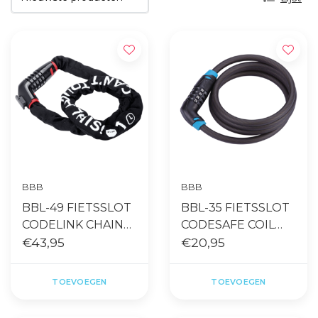
BBB
BBB
BBL-49 FIETSSLOT
BBL-35 FIETSSLOT
CODELINK CHAIN
CODESAFE COIL
CABLE 5MMX100CM
€43,95
CABLE
€20,95
ZWART
10MMX150CM
ZWART
TOEVOEGEN
TOEVOEGEN