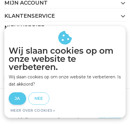
MIJN ACCOUNT
KLANTENSERVICE
NIEUWSBRIEF
Abonneer je op onze nieuwsbrief om op de hoogte te
blijven.
Wij slaan cookies op om
onze website te
verbeteren.
Wij slaan cookies op om onze website te verbeteren. Is
ABONNEER
dat akkoord?
Algemene voorwaarden
|
Privacy Policy
|
Disclaimer
|
JA
NEE
RSS Feed
MEER OVER COOKIES »
© Copyright 2026 - GEJO Cycleworld | Realisatie
InStijl Media