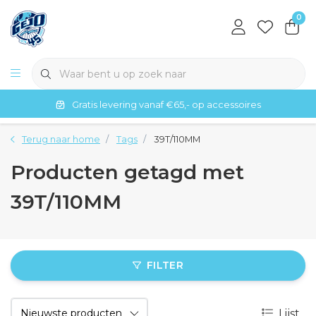
0
Gratis levering vanaf €65,- op accessoires
Terug naar home
Tags
39T/110MM
Producten getagd met
39T/110MM
FILTER
Lijst