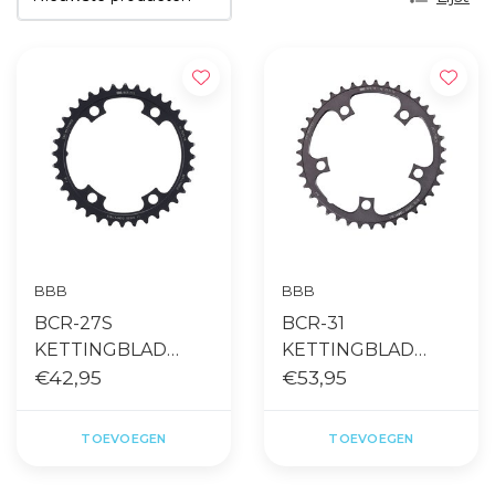
BBB
BBB
BCR-27S
BCR-31
KETTINGBLAD
KETTINGBLAD
39T/110MM
€42,95
39T/110MM
€53,95
ELEVENGEAR
COMPACTGEAR
TOEVOEGEN
TOEVOEGEN