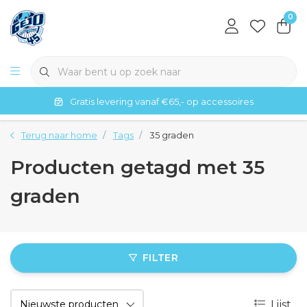
0
Gratis levering vanaf €65,- op accessoires
Terug naar home
Tags
35 graden
Producten getagd met 35
graden
FILTER
Lijst