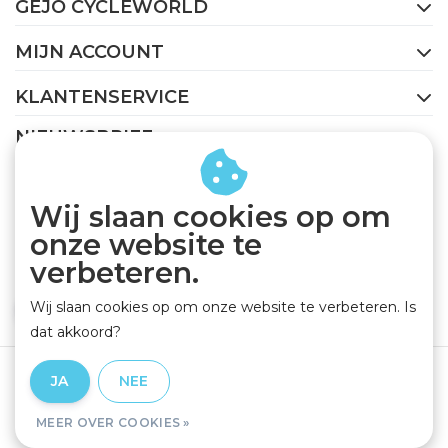
GEJO CYCLEWORLD
MIJN ACCOUNT
KLANTENSERVICE
NIEUWSBRIEF
Abonneer je op onze nieuwsbrief om op de hoogte te
blijven.
Wij slaan cookies op om
onze website te
verbeteren.
Wij slaan cookies op om onze website te verbeteren. Is
ABONNEER
dat akkoord?
Algemene voorwaarden
|
Privacy Policy
|
Disclaimer
|
JA
NEE
RSS Feed
MEER OVER COOKIES »
© Copyright 2026 - GEJO Cycleworld | Realisatie
InStijl Media