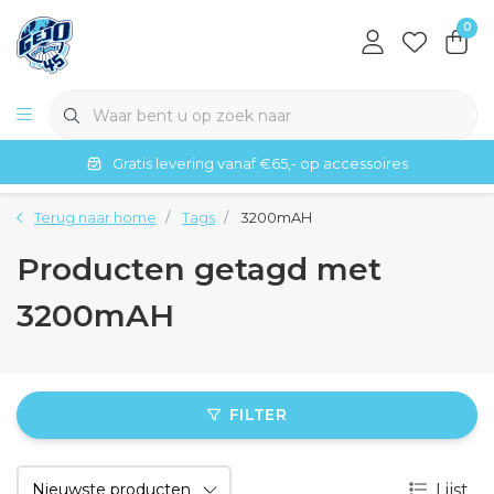
0
Gratis levering vanaf €65,- op accessoires
Terug naar home
Tags
3200mAH
Producten getagd met
3200mAH
FILTER
Lijst