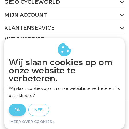
GEJO CYCLEWORLD
MIJN ACCOUNT
KLANTENSERVICE
NIEUWSBRIEF
Abonneer je op onze nieuwsbrief om op de hoogte te
blijven.
Wij slaan cookies op om
onze website te
verbeteren.
Wij slaan cookies op om onze website te verbeteren. Is
ABONNEER
dat akkoord?
Algemene voorwaarden
|
Privacy Policy
|
Disclaimer
|
JA
NEE
RSS Feed
MEER OVER COOKIES »
© Copyright 2026 - GEJO Cycleworld | Realisatie
InStijl Media