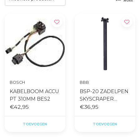
BOSCH
BBB
KABELBOOM ACCU
BSP-20 ZADELPEN
PT 310MM BES2
SKYSCRAPER
€42,95
31.0MM ZWART
€36,95
TOEVOEGEN
TOEVOEGEN