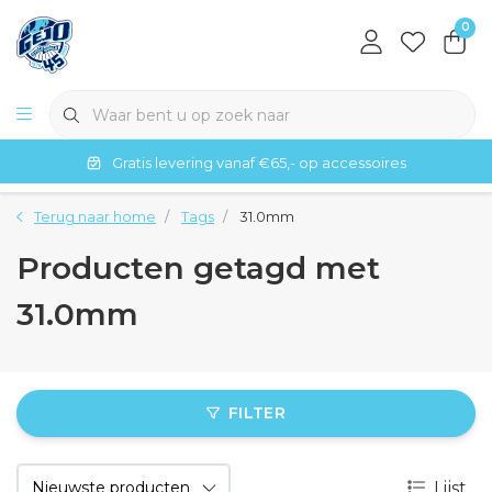
0
Gratis levering vanaf €65,- op accessoires
Terug naar home
Tags
31.0mm
Producten getagd met
31.0mm
FILTER
Lijst