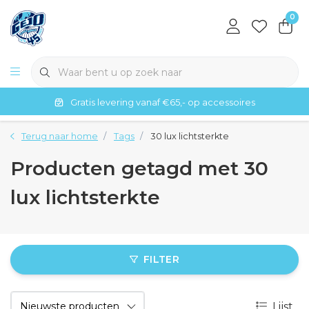
0
Gratis levering vanaf €65,- op accessoires
Terug naar home
Tags
30 lux lichtsterkte
Producten getagd met 30
lux lichtsterkte
FILTER
Lijst