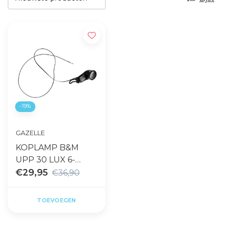
-19%
GAZELLE
KOPLAMP B&M
UPP 30 LUX 6-
12VDC LICHTKABEL
€29,95
€36,90
TOEVOEGEN