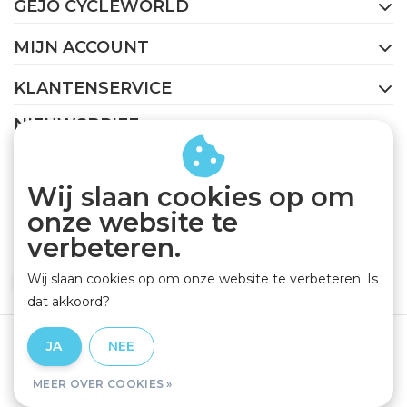
GEJO CYCLEWORLD
MIJN ACCOUNT
KLANTENSERVICE
NIEUWSBRIEF
Abonneer je op onze nieuwsbrief om op de hoogte te
blijven.
Wij slaan cookies op om
onze website te
verbeteren.
Wij slaan cookies op om onze website te verbeteren. Is
ABONNEER
dat akkoord?
Algemene voorwaarden
|
Privacy Policy
|
Disclaimer
|
JA
NEE
RSS Feed
MEER OVER COOKIES »
© Copyright 2026 - GEJO Cycleworld | Realisatie
InStijl Media