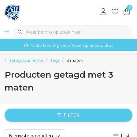
0
Gratis levering vanaf €65,- op accessoires
Terug naar home
Tags
3 maten
Producten getagd met 3
maten
FILTER
Lijst