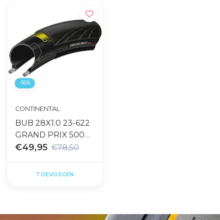
-36%
CONTINENTAL
BUB 28X1.0 23-622
GRAND PRIX 5000
ZWART VW
€49,95
€78,50
TOEVOEGEN