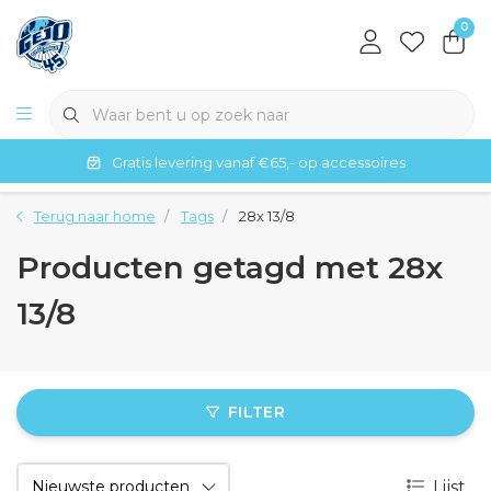
0
Gratis levering vanaf €65,- op accessoires
Terug naar home
Tags
28x 13/8
Producten getagd met 28x
13/8
FILTER
Lijst