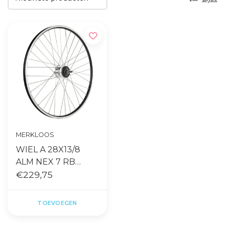
MERKLOOS
WIEL A 28X13/8
ALM NEX 7 RB
ZAC19 ZW 24MM
€229,75
TOEVOEGEN